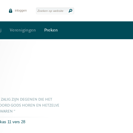
inloggen
j
Verenigingen
Preken
, ZALIG ZIJN DEGENEN DIE HET
OORD GODS HOREN EN HETZELVE
WAREN "
kas 11 vers 28