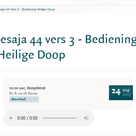
saja 44 Vers 3 - Bediening Heilige Doop
Jesaja 44 vers 3 - Bedienin
Heilige Doop
10:00 uur, Doopdienst
24
aug
Ds. R. van de Kamp
2025
download
16.4MB