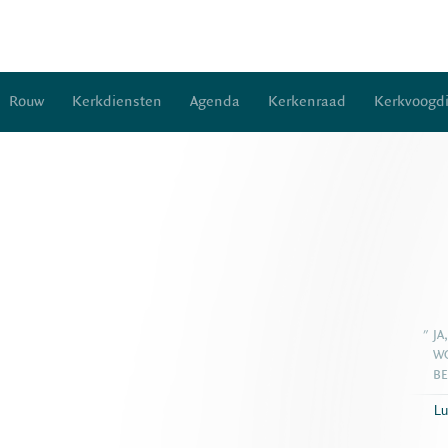
Rouw
Kerkdiensten
Agenda
Kerkenraad
Kerkvoogdi
"
JA
W
BE
Lu