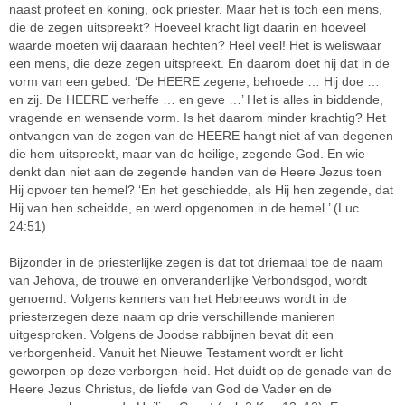
naast profeet en koning, ook priester. Maar het is toch een mens,
die de zegen uitspreekt? Hoeveel kracht ligt daarin en hoeveel
waarde moeten wij daaraan hechten? Heel veel! Het is weliswaar
een mens, die deze zegen uitspreekt. En daarom doet hij dat in de
vorm van een gebed. ‘De HEERE zegene, behoede … Hij doe …
en zij. De HEERE verheffe … en geve …’ Het is alles in biddende,
vragende en wensende vorm. Is het daarom minder krachtig? Het
ontvangen van de zegen van de HEERE hangt niet af van degenen
die hem uitspreekt, maar van de heilige, zegende God. En wie
denkt dan niet aan de zegende handen van de Heere Jezus toen
Hij opvoer ten hemel? ‘En het geschiedde, als Hij hen zegende, dat
Hij van hen scheidde, en werd opgenomen in de hemel.’ (Luc.
24:51)
Bijzonder in de priesterlijke zegen is dat tot driemaal toe de naam
van Jehova, de trouwe en onveranderlijke Verbondsgod, wordt
genoemd. Volgens kenners van het Hebreeuws wordt in de
priesterzegen deze naam op drie verschillende manieren
uitgesproken. Volgens de Joodse rabbijnen bevat dit een
verborgenheid. Vanuit het Nieuwe Testament wordt er licht
geworpen op deze verborgen-heid. Het duidt op de genade van de
Heere Jezus Christus, de liefde van God de Vader en de