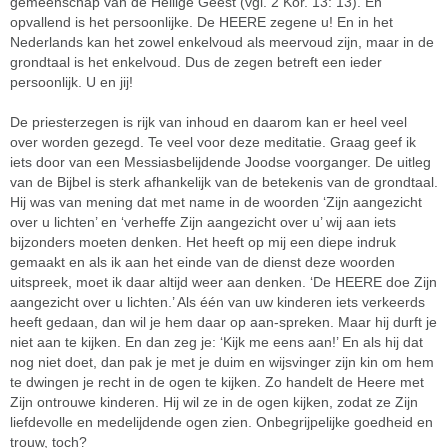
gemeenschap van de Heilige Geest (vgl. 2 Kor. 13: 13). En
opvallend is het persoonlijke. De HEERE zegene u! En in het
Nederlands kan het zowel enkelvoud als meervoud zijn, maar in de
grondtaal is het enkelvoud. Dus de zegen betreft een ieder
persoonlijk. U en jij!
De priesterzegen is rijk van inhoud en daarom kan er heel veel
over worden gezegd. Te veel voor deze meditatie. Graag geef ik
iets door van een Messiasbelijdende Joodse voorganger. De uitleg
van de Bijbel is sterk afhankelijk van de betekenis van de grondtaal.
Hij was van mening dat met name in de woorden ‘Zijn aangezicht
over u lichten’ en ‘verheffe Zijn aangezicht over u’ wij aan iets
bijzonders moeten denken. Het heeft op mij een diepe indruk
gemaakt en als ik aan het einde van de dienst deze woorden
uitspreek, moet ik daar altijd weer aan denken. ‘De HEERE doe Zijn
aangezicht over u lichten.’ Als één van uw kinderen iets verkeerds
heeft gedaan, dan wil je hem daar op aan-spreken. Maar hij durft je
niet aan te kijken. En dan zeg je: ‘Kijk me eens aan!’ En als hij dat
nog niet doet, dan pak je met je duim en wijsvinger zijn kin om hem
te dwingen je recht in de ogen te kijken. Zo handelt de Heere met
Zijn ontrouwe kinderen. Hij wil ze in de ogen kijken, zodat ze Zijn
liefdevolle en medelijdende ogen zien. Onbegrijpelijke goedheid en
trouw, toch?